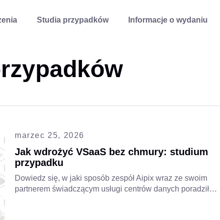
enia
Studia przypadków
Informacje o wydaniu
przypadków
marzec 25, 2026
Jak wdrożyć VSaaS bez chmury: studium
przypadku
Dowiedz się, w jaki sposób zespół Aipix wraz ze swoim
partnerem świadczącym usługi centrów danych poradził
sobie z wyzwaniem telekomunikacyjnym,
przezwyciężając ograniczenia zasobów chmury i