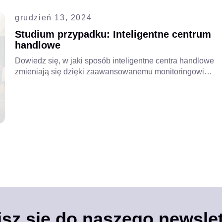
grudzień 13, 2024
Studium przypadku: Inteligentne centrum
handlowe
Dowiedz się, w jaki sposób inteligentne centra handlowe
zmieniają się dzięki zaawansowanemu monitoringowi
wideo, analizie wideo opartej na sztucznej inteligencji
oraz zintegrowanym systemom bezpieczeństwa, aby
poprawić bezpieczeństwo, zoptymalizować działania i
zapewnić lepsze doświadczenia klientom.
isz się do naszego newslet