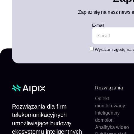
Zapisz się na nasz newsle
E-mail
Wyrażam zgodę na o
Rozwiązania
Obiekt
Rozwiązania dla firm
monitorowany
Inteligentny
telekomunikacyjnych
domofon
umożliwiające budowę
Analityka wideo
ekosystemu inteligentnych