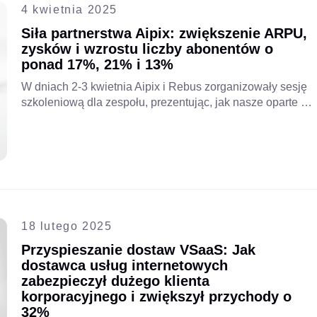
4 kwietnia 2025
Siła partnerstwa Aipix: zwiększenie ARPU,
zysków i wzrostu liczby abonentów o
ponad 17%, 21% i 13%
W dniach 2-3 kwietnia Aipix i Rebus zorganizowały sesję
szkoleniową dla zespołu, prezentując, jak nasze oparte na
chmurze platformy VSaaS i VAS mogą zwiększyć
rentowność telekomunikacji, średni przychód na klienta
(ARPU) i liczbę abonentów. Dowiedz się, jak Aipix
napędza globalną transformację cyfrową.
18 lutego 2025
Przyspieszanie dostaw VSaaS: Jak
dostawca usług internetowych
zabezpieczył dużego klienta
korporacyjnego i zwiększył przychody o
32%