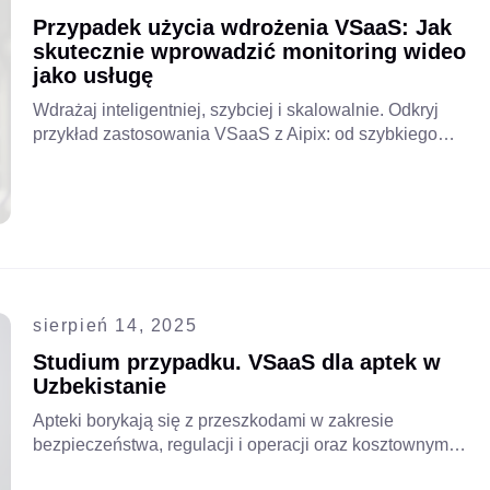
Przypadek użycia wdrożenia VSaaS: Jak
skutecznie wprowadzić monitoring wideo
jako usługę
Wdrażaj inteligentniej, szybciej i skalowalnie. Odkryj
przykład zastosowania VSaaS z Aipix: od szybkiego
wdrożenia po strategie monetyzacji. Przeczytaj cały
artykuł!
sierpień 14, 2025
Studium przypadku. VSaaS dla aptek w
Uzbekistanie
Apteki borykają się z przeszkodami w zakresie
bezpieczeństwa, regulacji i operacji oraz kosztownym
tradycyjnym nadzorem. Współpraca z lokalnym dostawcą