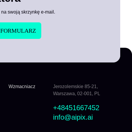
 na swoją skrzynkę e-mail.
Wzmacniacz
Jerozolemskie 85-21,
Warszawa, 02-001, PL
+48451667452
info@aipix.ai