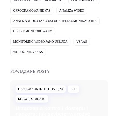
VAS DLA DOSTAWCY INTERNETU
PLATFORMA VAS
OPROGRAMOWANIE VAS
ANALIZA WIDEO
ANALIZA WIDEO JAKO USŁUGA TELEKOMUNIKACYJNA
OBIEKT MONITOROWANY
MONITORING WIDEO JAKO USŁUGA
VSAAS
WDROŻENIE VSAAS
POWIĄZANE POSTY
USŁUGA KONTROLI DOSTĘPU
BLE
KRAWĘDŹ MOSTU
lipiec 29, 2026
Urządzenia kontroli dostępu i
nadzoru: jak szybciej wdrożyć