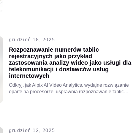
pomyślnie uruchamiając rozwiązanie VSaaS.
grudzień 18, 2025
Rozpoznawanie numerów tablic
rejestracyjnych jako przykład
zastosowania analizy wideo jako usługi dla
telekomunikacji i dostawców usług
internetowych
Odkryj, jak Aipix AI Video Analytics, wydajne rozwiązanie
oparte na procesorze, usprawnia rozpoznawanie tablic
rejestracyjnych poprzez dokładne wykrywanie i
odczytywanie tablic pojazdów. Poznaj jego zalety,
przypadki użycia i dowiedz się, jak działa bez użycia
GPU.
grudzień 12, 2025