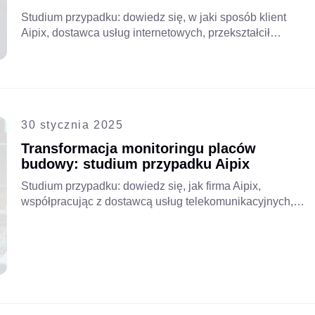
Studium przypadku: dowiedz się, w jaki sposób klient
Aipix, dostawca usług internetowych, przekształcił
zabezpieczenia firmy i zwiększył przychody, oferując
klientom biznesowym rozwiązanie Cloud VSaaS jako
usługę, otwierając nowe możliwości rozwoju i
zapewniając lepszą ochronę.
30 stycznia 2025
Transformacja monitoringu placów
budowy: studium przypadku Aipix
Studium przypadku: dowiedz się, jak firma Aipix,
współpracując z dostawcą usług telekomunikacyjnych,
przekształciła monitoring wideo dla wykonawcy
budowlanego, zastępując tradycyjny system VMS
skalowalnym rozwiązaniem opartym na chmurze, co
zapewniło lepsze bezpieczeństwo i wydajność
operacyjną