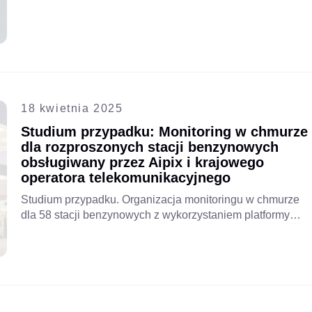
usług internetowych (ISP) w zakresie VSaaS opartego na
Aipix zapewnia bezpieczne przechowywanie danych w
chmurze, scentralizowany monitoring i przewidywalne
ceny subskrypcji.
18 kwietnia 2025
Studium przypadku: Monitoring w chmurze
dla rozproszonych stacji benzynowych
obsługiwany przez Aipix i krajowego
operatora telekomunikacyjnego
Studium przypadku. Organizacja monitoringu w chmurze
dla 58 stacji benzynowych z wykorzystaniem platformy
Aipix, oferującej szybką konfigurację, niskie koszty
utrzymania oraz skalowalne i przyszłościowe rozwiązania
bezpieczeństwa.