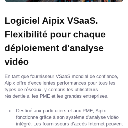
Logiciel Aipix VSaaS.
Flexibilité pour chaque
déploiement d'analyse
vidéo
En tant que fournisseur VSaaS mondial de confiance,
Aipix offre d'excellentes performances pour tous les
types de réseaux, y compris les utilisateurs
résidentiels, les PME et les grandes entreprises.
Destiné aux particuliers et aux PME, Aipix
fonctionne grâce à son système d'analyse vidéo
intégré. Les fournisseurs d'accès Internet peuvent