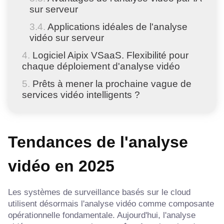
sur serveur
Applications idéales de l'analyse
vidéo sur serveur
Logiciel Aipix VSaaS. Flexibilité pour
chaque déploiement d'analyse vidéo
Prêts à mener la prochaine vague de
services vidéo intelligents ?
Tendances de l'analyse
vidéo en 2025
Les systèmes de surveillance basés sur le cloud
utilisent désormais l'analyse vidéo comme composante
opérationnelle fondamentale. Aujourd'hui, l'analyse