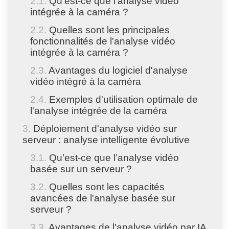
Qu’est-ce que l’analyse vidéo
intégrée à la caméra ?
Quelles sont les principales
fonctionnalités de l'analyse vidéo
intégrée à la caméra ?
Avantages du logiciel d'analyse
vidéo intégré à la caméra
Exemples d'utilisation optimale de
l'analyse intégrée de la caméra
Déploiement d'analyse vidéo sur
serveur : analyse intelligente évolutive
Qu’est-ce que l’analyse vidéo
basée sur un serveur ?
Quelles sont les capacités
avancées de l'analyse basée sur
serveur ?
Avantages de l'analyse vidéo par IA