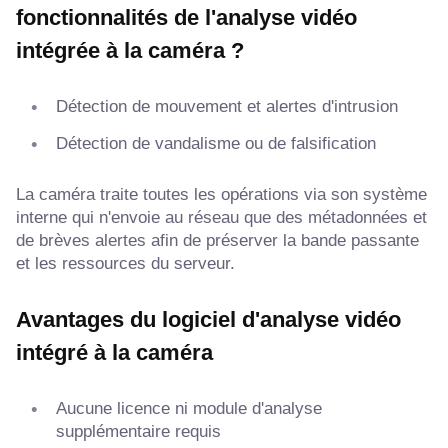
fonctionnalités de l'analyse vidéo
intégrée à la caméra ?
Détection de mouvement et alertes d'intrusion
Détection de vandalisme ou de falsification
La caméra traite toutes les opérations via son système
interne qui n'envoie au réseau que des métadonnées et
de brèves alertes afin de préserver la bande passante
et les ressources du serveur.
Avantages du logiciel d'analyse vidéo
intégré à la caméra
Aucune licence ni module d'analyse
supplémentaire requis