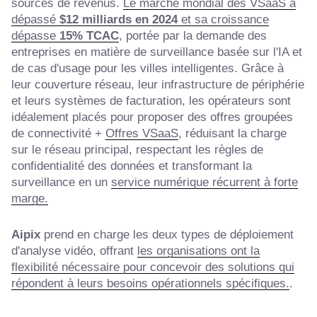
sources de revenus.
Le marché mondial des VSaaS a
dépassé
$12 milliards en 2024
et sa croissance
dépasse
15% TCAC
, portée par la demande des
entreprises en matière de surveillance basée sur l'IA et
de cas d'usage pour les villes intelligentes. Grâce à
leur couverture réseau, leur infrastructure de périphérie
et leurs systèmes de facturation, les opérateurs sont
idéalement placés pour proposer des offres groupées
de connectivité +
Offres VSaaS
, réduisant la charge
sur le réseau principal, respectant les règles de
confidentialité des données et transformant la
surveillance en un
service numérique récurrent à forte
marge.
Aipix
prend en charge les deux types de déploiement
d'analyse vidéo, offrant
les organisations ont la
flexibilité nécessaire pour concevoir des solutions qui
répondent à leurs besoins opérationnels spécifiques.
.