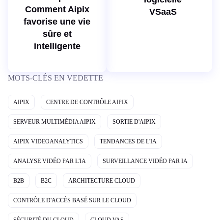
Comment Aipix
VSaaS
favorise une vie
sûre et
intelligente
MOTS-CLÉS EN VEDETTE
AIPIX
CENTRE DE CONTRÔLE AIPIX
SERVEUR MULTIMÉDIA AIPIX
SORTIE D'AIPIX
AIPIX VIDEOANALYTICS
TENDANCES DE L'IA
ANALYSE VIDÉO PAR L'IA
SURVEILLANCE VIDÉO PAR IA
B2B
B2C
ARCHITECTURE CLOUD
CONTRÔLE D'ACCÈS BASÉ SUR LE CLOUD
SÉCURITÉ DU CLOUD
CLOUD VAS