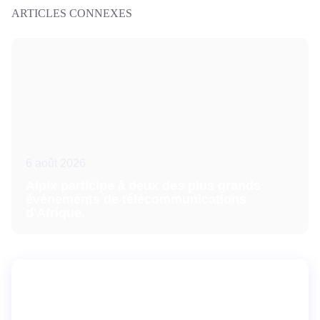
ARTICLES CONNEXES
6 août 2026
Aipix participe à deux des plus grands
événements de télécommunications
d'Afrique.