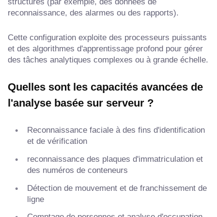
structurés (par exemple, des données de
reconnaissance, des alarmes ou des rapports).
Cette configuration exploite des processeurs puissants
et des algorithmes d'apprentissage profond pour gérer
des tâches analytiques complexes ou à grande échelle.
Quelles sont les capacités avancées de
l'analyse basée sur serveur ?
Reconnaissance faciale à des fins d'identification
et de vérification
reconnaissance des plaques d'immatriculation et
des numéros de conteneurs
Détection de mouvement et de franchissement de
ligne
Comptage de personnes et analyse d'occupation