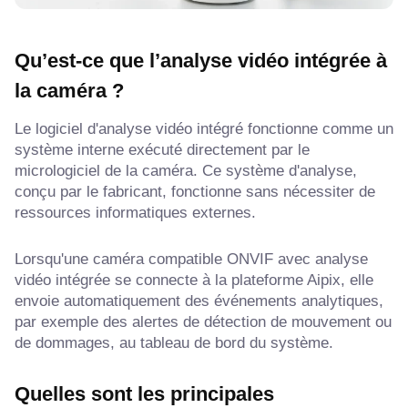
Qu’est-ce que l’analyse vidéo intégrée à
la caméra ?
Le logiciel d'analyse vidéo intégré fonctionne comme un
système interne exécuté directement par le
micrologiciel de la caméra. Ce système d'analyse,
conçu par le fabricant, fonctionne sans nécessiter de
ressources informatiques externes.
Lorsqu'une caméra compatible ONVIF avec analyse
vidéo intégrée se connecte à la plateforme Aipix, elle
envoie automatiquement des événements analytiques,
par exemple des alertes de détection de mouvement ou
de dommages, au tableau de bord du système.
Quelles sont les principales