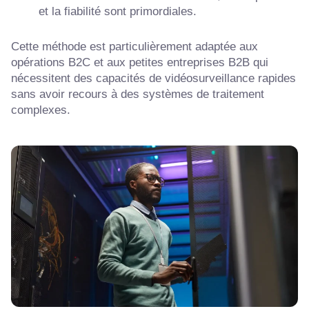
et la fiabilité sont primordiales.
Cette méthode est particulièrement adaptée aux
opérations B2C et aux petites entreprises B2B qui
nécessitent des capacités de vidéosurveillance rapides
sans avoir recours à des systèmes de traitement
complexes.