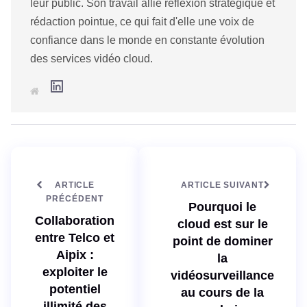
leur public. Son travail allie réflexion stratégique et
rédaction pointue, ce qui fait d'elle une voix de
confiance dans le monde en constante évolution
des services vidéo cloud.
L
S
i
i
n
t
k
e
e
w
d
e
I
b
n
ARTICLE
ARTICLE SUIVANT
PRÉCÉDENT
Pourquoi le
Collaboration
cloud est sur le
entre Telco et
point de dominer
Aipix :
la
exploiter le
vidéosurveillance
potentiel
au cours de la
illimité des