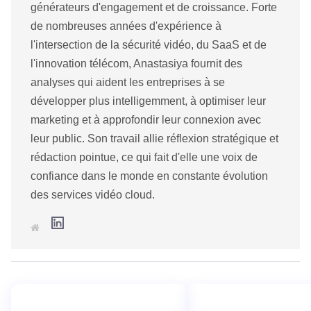
générateurs d'engagement et de croissance. Forte
de nombreuses années d'expérience à
l'intersection de la sécurité vidéo, du SaaS et de
l'innovation télécom, Anastasiya fournit des
analyses qui aident les entreprises à se
développer plus intelligemment, à optimiser leur
marketing et à approfondir leur connexion avec
leur public. Son travail allie réflexion stratégique et
rédaction pointue, ce qui fait d'elle une voix de
confiance dans le monde en constante évolution
des services vidéo cloud.
L
S
i
i
n
t
k
e
e
w
d
e
I
b
n