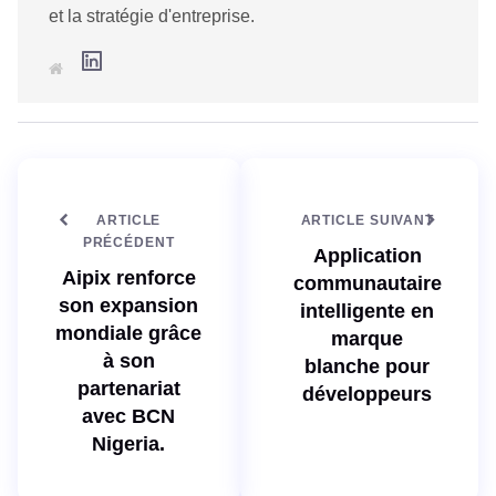
et la stratégie d'entreprise.
L
S
i
i
n
t
k
e
e
w
d
e
I
b
n
ARTICLE
ARTICLE SUIVANT
PRÉCÉDENT
Application
Aipix renforce
communautaire
son expansion
intelligente en
mondiale grâce
marque
à son
blanche pour
partenariat
développeurs
avec BCN
Nigeria.