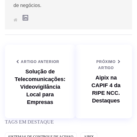
de negócios.
L
S
i
i
n
t
k
e
e
d
I
n
ARTIGO ANTERIOR
PRÓXIMO
ARTIGO
Solução de
Aipix na
Telecomunicações:
CAPIF 4 da
Videovigilância
RIPE NCC.
Local para
Destaques
Empresas
TAGS EM DESTAQUE