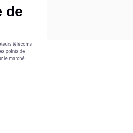
e de
ateurs télécoms
es points de
ur le marché