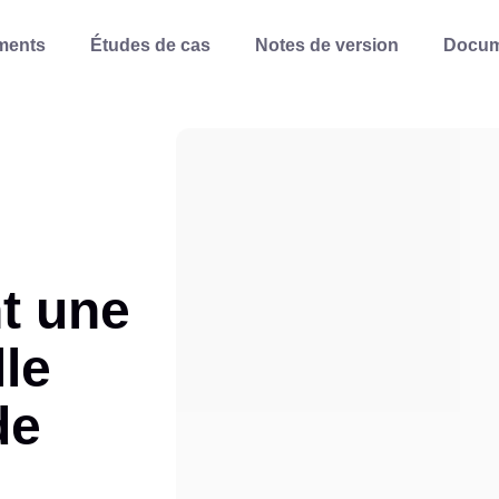
ments
Études de cas
Notes de version
Docum
nt une
lle
de