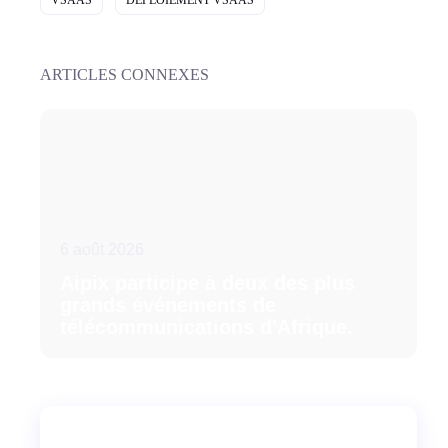
VSAAS
DÉPLOIEMENT VSAAS
ARTICLES CONNEXES
6 août 2026
Aipix participe à deux des plus
grands événements de
télécommunications d'Afrique.