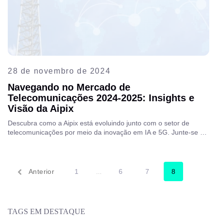
28 de novembro de 2024
Navegando no Mercado de
Telecomunicações 2024-2025: Insights e
Visão da Aipix
Descubra como a Aipix está evoluindo junto com o setor de
telecomunicações por meio da inovação em IA e 5G. Junte-se a
Alexander Baiko, Arquiteto de Soluções da Aipix, para
compartilhar insights, tendências e como estamos moldando o
futuro das telecomunicações. Mergulhe na conversa completa.
Anterior
1
6
7
8
…
TAGS EM DESTAQUE