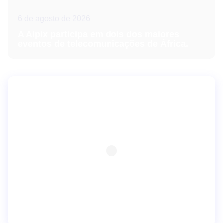
6 de agosto de 2026
A Aipix participa em dois dos maiores
eventos de telecomunicações de África.