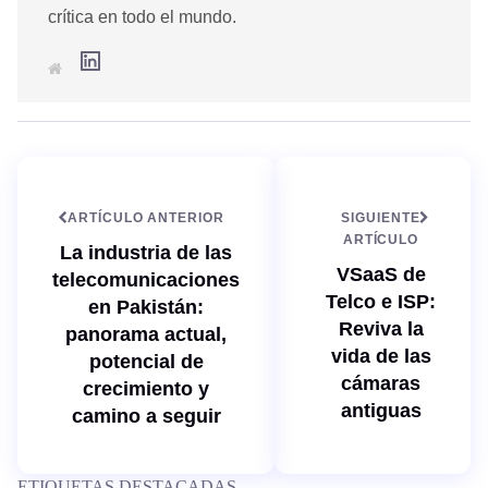
crítica en todo el mundo.
L
S
i
i
n
t
k
i
e
o
d
w
I
e
n
b
ARTÍCULO ANTERIOR
SIGUIENTE
ARTÍCULO
La industria de las
VSaaS de
telecomunicaciones
Telco e ISP:
en Pakistán:
Reviva la
panorama actual,
vida de las
potencial de
cámaras
crecimiento y
antiguas
camino a seguir
ETIQUETAS DESTACADAS