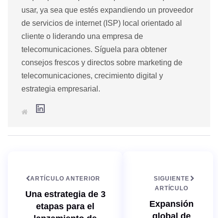
usar, ya sea que estés expandiendo un proveedor
de servicios de internet (ISP) local orientado al
cliente o liderando una empresa de
telecomunicaciones. Síguela para obtener
consejos frescos y directos sobre marketing de
telecomunicaciones, crecimiento digital y
estrategia empresarial.
L
S
i
i
n
t
k
i
e
o
d
w
I
e
n
b
ARTÍCULO ANTERIOR
SIGUIENTE
ARTÍCULO
Una estrategia de 3
Expansión
etapas para el
global de