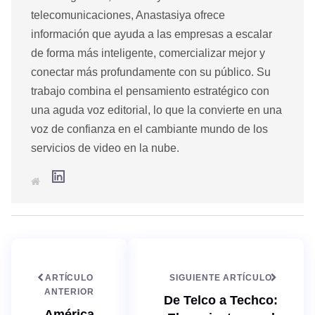
telecomunicaciones, Anastasiya ofrece
información que ayuda a las empresas a escalar
de forma más inteligente, comercializar mejor y
conectar más profundamente con su público. Su
trabajo combina el pensamiento estratégico con
una aguda voz editorial, lo que la convierte en una
voz de confianza en el cambiante mundo de los
servicios de video en la nube.
L
S
i
i
n
t
k
i
e
o
d
w
I
e
n
b
ARTÍCULO
SIGUIENTE ARTÍCULO
ANTERIOR
De Telco a Techco:
América