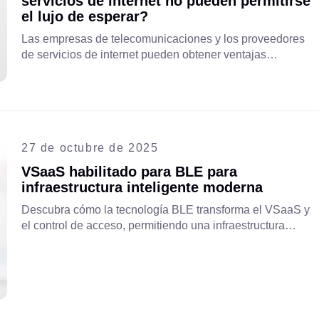
servicios de internet no pueden permitirse
el lujo de esperar?
Las empresas de telecomunicaciones y los proveedores
de servicios de internet pueden obtener ventajas
competitivas al ser pioneros en VSaaS. Descubra cómo la
adopción temprana en el mercado de videovigilancia en
la nube, de rápido crecimiento, puede impulsar los
ingresos, fortalecer la fidelización de clientes y asegurar
su ventaja competitiva. Lea el artículo completo.
27 de octubre de 2025
VSaaS habilitado para BLE para
infraestructura inteligente moderna
Descubra cómo la tecnología BLE transforma el VSaaS y
el control de acceso, permitiendo una infraestructura
fluida, segura e inteligente. Descubra cómo Aipix, con
Bluetooth de bajo consumo preconfigurado, se integra con
la videovigilancia para un acceso automatizado de
vanguardia.