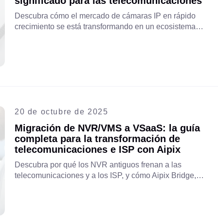
significado para las telecomunicaciones
Descubra cómo el mercado de cámaras IP en rápido
crecimiento se está transformando en un ecosistema
conectado a la nube e impulsado por IA y por qué los
operadores de telecomunicaciones y los integradores de
sistemas deben actuar ahora para aprovechar la creciente
oportunidad de VSaaS.
20 de octubre de 2025
Migración de NVR/VMS a VSaaS: la guía
completa para la transformación de
telecomunicaciones e ISP con Aipix
Descubra por qué los NVR antiguos frenan a las
telecomunicaciones y a los ISP, y cómo Aipix Bridge,
Camera Agent y la API facilitan la migración a VSaaS de
forma fluida, segura y rentable. Lea la guía completa de
Aipix para descubrir el futuro de los servicios de vídeo en