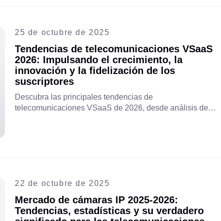
25 de octubre de 2025
Tendencias de telecomunicaciones VSaaS
2026: Impulsando el crecimiento, la
innovación y la fidelización de los
suscriptores
Descubra las principales tendencias de
telecomunicaciones VSaaS de 2026, desde análisis de
video impulsados por IA hasta monitoreo en tiempo real
habilitado para 5G, y conozca cómo los operadores de
telecomunicaciones están aumentando los ingresos,
reduciendo la rotación y construyendo un ecosistema más
inteligente y conectado.
22 de octubre de 2025
Mercado de cámaras IP 2025-2026:
Tendencias, estadísticas y su verdadero