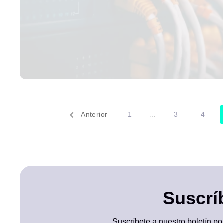
Anterior
1
3
4
…
Suscríb
Suscríbete a nuestro boletín por