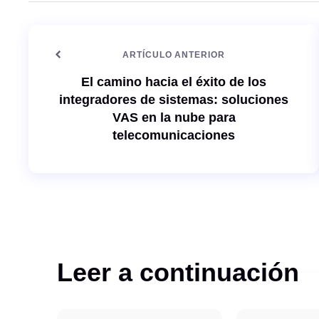
o
d
w
I
e
n
b
ARTÍCULO ANTERIOR
El camino hacia el éxito de los
integradores de sistemas: soluciones
VAS en la nube para
telecomunicaciones
Leer a continuación