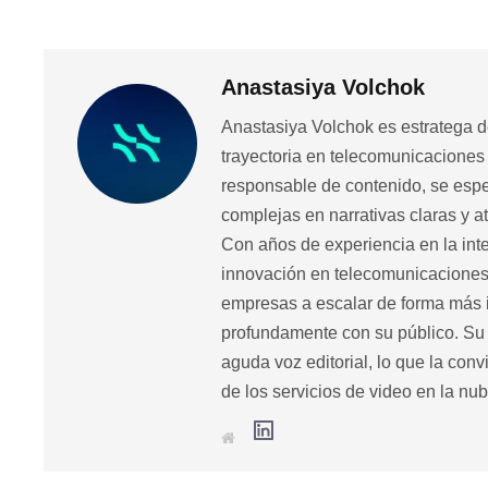
Anastasiya Volchok
Anastasiya Volchok es estratega 
trayectoria en telecomunicaciones
responsable de contenido, se espe
complejas en narrativas claras y at
Con años de experiencia en la inte
innovación en telecomunicaciones,
empresas a escalar de forma más i
profundamente con su público. Su 
aguda voz editorial, lo que la co
de los servicios de video en la nub
L
S
i
i
n
t
k
i
e