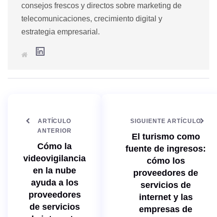
consejos frescos y directos sobre marketing de
telecomunicaciones, crecimiento digital y
estrategia empresarial.
L
S
i
i
n
t
k
i
e
o
d
w
I
e
n
b
ARTÍCULO
SIGUIENTE ARTÍCULO
ANTERIOR
El turismo como
Cómo la
fuente de ingresos:
videovigilancia
cómo los
en la nube
proveedores de
ayuda a los
servicios de
proveedores
internet y las
de servicios
empresas de