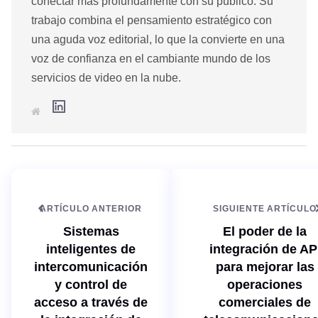
conectar más profundamente con su público. Su
trabajo combina el pensamiento estratégico con
una aguda voz editorial, lo que la convierte en una
voz de confianza en el cambiante mundo de los
servicios de video en la nube.
L
S
i
i
n
t
k
i
e
o
d
w
I
e
n
b
ARTÍCULO ANTERIOR
SIGUIENTE ARTÍCULO
Sistemas
El poder de la
inteligentes de
integración de AP
intercomunicación
para mejorar las
y control de
operaciones
acceso a través de
comerciales de