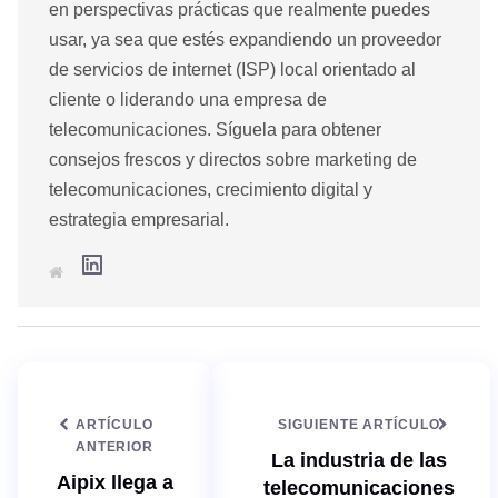
en perspectivas prácticas que realmente puedes
usar, ya sea que estés expandiendo un proveedor
de servicios de internet (ISP) local orientado al
cliente o liderando una empresa de
telecomunicaciones. Síguela para obtener
consejos frescos y directos sobre marketing de
telecomunicaciones, crecimiento digital y
estrategia empresarial.
L
S
i
i
n
t
k
i
e
o
d
w
I
e
n
b
ARTÍCULO
SIGUIENTE ARTÍCULO
ANTERIOR
La industria de las
Aipix llega a
telecomunicaciones