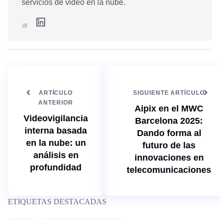
servicios de video en la nube.
L
S
i
i
n
t
k
i
e
o
d
w
I
e
n
b
ARTÍCULO
SIGUIENTE ARTÍCULO
ANTERIOR
Aipix en el MWC
Videovigilancia
Barcelona 2025:
interna basada
Dando forma al
en la nube: un
futuro de las
análisis en
innovaciones en
profundidad
telecomunicaciones
ETIQUETAS DESTACADAS