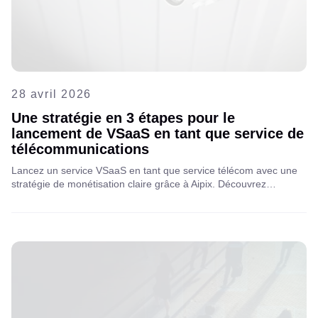
28 avril 2026
Une stratégie en 3 étapes pour le
lancement de VSaaS en tant que service de
télécommunications
Lancez un service VSaaS en tant que service télécom avec une
stratégie de monétisation claire grâce à Aipix. Découvrez
comment les opérateurs peuvent augmenter leur ARPU,
développer leurs services de vidéosurveillance et générer de
nouvelles sources de revenus grâce à l'analyse IA et aux
modèles B2B/B2C.