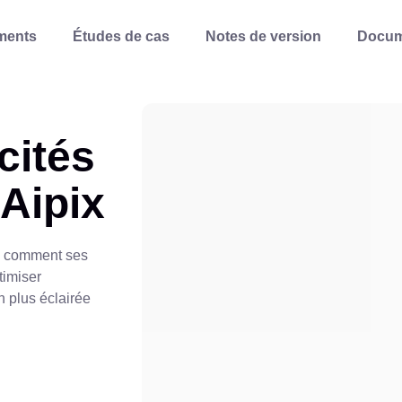
ments
Études de cas
Notes de version
Docum
cités
'Aipix
ez comment ses
timiser
on plus éclairée