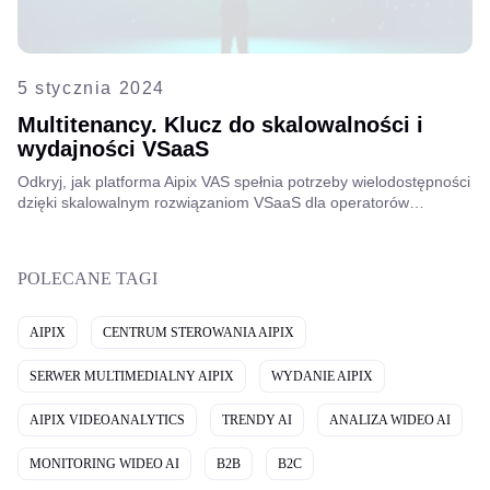
5 stycznia 2024
Multitenancy. Klucz do skalowalności i
wydajności VSaaS
Odkryj, jak platforma Aipix VAS spełnia potrzeby wielodostępności
dzięki skalowalnym rozwiązaniom VSaaS dla operatorów
telekomunikacyjnych. Uwolnij potencjał, aby osiągnąć swoje cele.
Poznaj szczegóły już teraz!
POLECANE TAGI
AIPIX
CENTRUM STEROWANIA AIPIX
SERWER MULTIMEDIALNY AIPIX
WYDANIE AIPIX
AIPIX VIDEOANALYTICS
TRENDY AI
ANALIZA WIDEO AI
MONITORING WIDEO AI
B2B
B2C