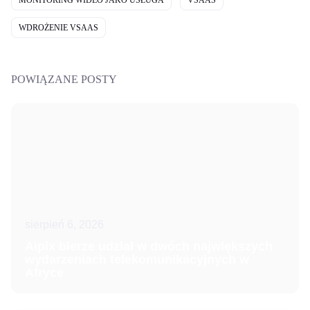
MONITORING WIDEO JAKO USŁUGA
VSAAS
WDROŻENIE VSAAS
POWIĄZANE POSTY
sierpień 6, 2026
Aipix bierze udział w dwóch największych
wydarzeniach telekomunikacyjnych w
Afryce