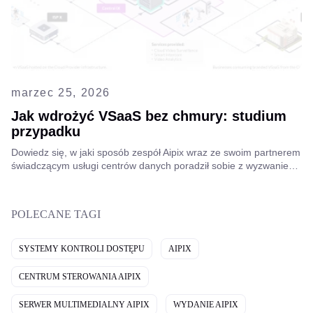
marzec 25, 2026
Jak wdrożyć VSaaS bez chmury: studium
przypadku
Dowiedz się, w jaki sposób zespół Aipix wraz ze swoim partnerem
świadczącym usługi centrów danych poradził sobie z wyzwaniem
telekomunikacyjnym, przezwyciężając ograniczenia zasobów
chmury i pomyślnie uruchamiając rozwiązanie VSaaS.
POLECANE TAGI
SYSTEMY KONTROLI DOSTĘPU
AIPIX
CENTRUM STEROWANIA AIPIX
SERWER MULTIMEDIALNY AIPIX
WYDANIE AIPIX