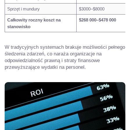
Sprzęt i mundury
$3000–$8000
Całkowity roczny koszt na
$268 000–$478 000
stanowisko
W tradycyjnych systemach brakuje możliwości pełnego
śledzenia zdarzeń, co naraża organizacje na
odpowiedzialność prawną i straty finansowe
przewyższające wydatki na personel.