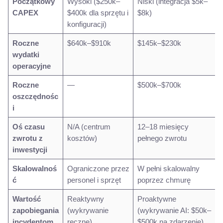
Początkowy
Wysoki ($250k–
Niski (integracja $5k–
CAPEX
$400k dla sprzętu i
$8k)
konfiguracji)
Roczne
$640k–$910k
$145k–$230k
wydatki
operacyjne
Roczne
—
$500k–$700k
oszczędnośc
i
Oś czasu
N/A (centrum
12–18 miesięcy
zwrotu z
kosztów)
pełnego zwrotu
inwestycji
Skalowalnoś
Ograniczone przez
W pełni skalowalny
ć
personel i sprzęt
poprzez chmurę
Wartość
Reaktywny
Proaktywne
zapobiegania
(wykrywanie
(wykrywanie AI: $50k–
incydentom
ręczne)
$500k na zdarzenie)