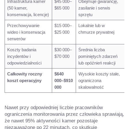
Infrastruktura kamer
$45 000–
Obejmuje gwarancję,
(50 kamer,
$65 000
zasilanie i serwis
konserwacja, licencje)
sprzętu
Przechowywanie
$15 000–
Lokalnie lub w
wideo i konserwacja
$25 000
chmurze prywatnej
serwerów
Koszty badania
$30 000–
Średnia liczba
incydentów i
$70 000
pominiętych zdarzeń
odpowiedzialności
lub opóźnień reakcji
Całkowity roczny
$640
Wysokie koszty stałe,
koszt operacyjny
000–$910
ograniczona
000
skalowalność
Nawet przy odpowiedniej liczbie pracowników
ograniczenia monitorowania przez człowieka sprawiają,
że nawet 95% aktywności kamer pozostaje
niezauważone po 22 minutach, co skutkuje