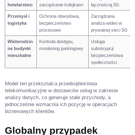
hotelarstwo
zarządzanie kolejkami
łącznością 5G
Przemysł i
Ochrona obwodowa,
Zarządzana
logistyka
bezpieczeństwo
analiza wideo w
procesowe
prywatnej sieci 5G
Wielorodzin
Kontrola dostępu,
Usługa
ne budynki
monitoring parkingowy
subskrypcji
mieszkalne
bezpieczeństwa
społeczności
Model ten przekształca przedsiębiorstwa
telekomunikacyjne w dostawców usług w zakresie
analizy danych, co generuje stałe przychody, a
jednocześnie wzmacnia ich pozycję w operacjach
biznesowych klientów.
Globalny przypadek