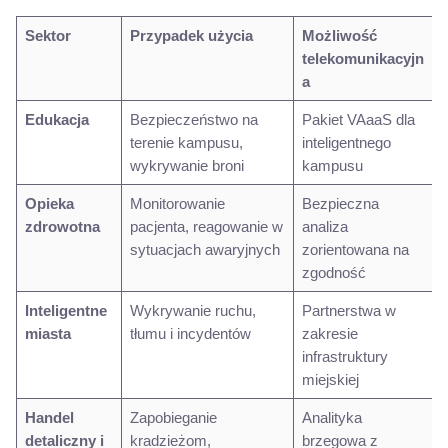
Sektor
Przypadek użycia
Możliwość
telekomunikacyjn
a
Edukacja
Bezpieczeństwo na
Pakiet VAaaS dla
terenie kampusu,
inteligentnego
wykrywanie broni
kampusu
Opieka
Monitorowanie
Bezpieczna
zdrowotna
pacjenta, reagowanie w
analiza
sytuacjach awaryjnych
zorientowana na
zgodność
Inteligentne
Wykrywanie ruchu,
Partnerstwa w
miasta
tłumu i incydentów
zakresie
infrastruktury
miejskiej
Handel
Zapobieganie
Analityka
detaliczny i
kradzieżom,
brzegowa z