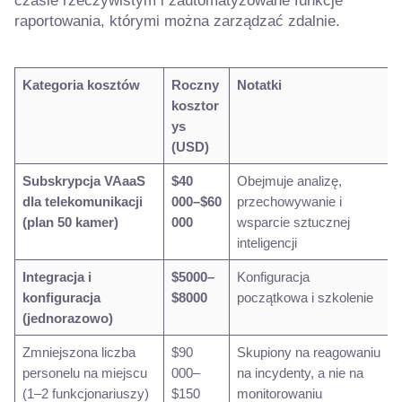
czasie rzeczywistym i zautomatyzowane funkcje
raportowania, którymi można zarządzać zdalnie.
Kategoria kosztów
Roczny
Notatki
kosztor
ys
(USD)
Subskrypcja VAaaS
$40
Obejmuje analizę,
dla telekomunikacji
000–$60
przechowywanie i
(plan 50 kamer)
000
wsparcie sztucznej
inteligencji
Integracja i
$5000–
Konfiguracja
konfiguracja
$8000
początkowa i szkolenie
(jednorazowo)
Zmniejszona liczba
$90
Skupiony na reagowaniu
personelu na miejscu
000–
na incydenty, a nie na
(1–2 funkcjonariuszy)
$150
monitorowaniu