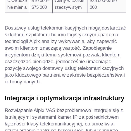
Uszkodze
$10 000–
Alerty w czasie
$25 000–$150
nie mienia
$75 000
rzeczywistym
000
Dostawcy usług telekomunikacyjnych mogą dostarczać
szkołom, szpitalom i hubom logistycznym oparte na
technologii Aipix analizy wykrywania, aby zapewnić
swoim klientom znaczącą wartość. Zapobieganie
incydentom dzięki temu systemowi pozwala klientom
oszczędzać pieniądze, jednocześnie umacniając
pozycję swojego dostawcy usług telekomunikacyjnych
jako kluczowego partnera w zakresie bezpieczeństwa i
ochrony danych.
Integracja i optymalizacja infrastruktury
Rozwiązanie Aipix VAS bezproblemowo integruje się z
istniejącymi systemami kamer IP za pośrednictwem
łączności klasy telekomunikacyjnej, co umożliwia
przetwarzanie analiz na brzegu sieci lub w chmurze.