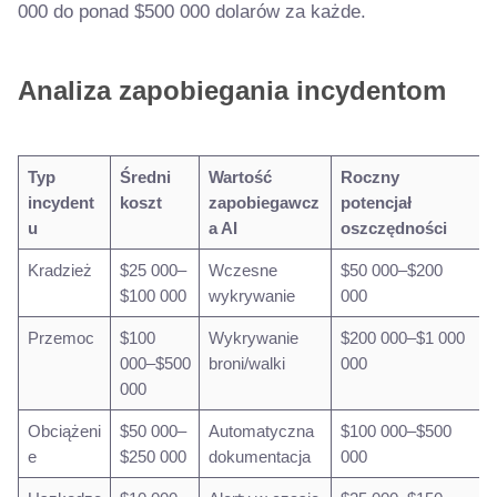
000 do ponad $500 000 dolarów za każde.
Analiza zapobiegania incydentom
Typ
Średni
Wartość
Roczny
incydent
koszt
zapobiegawcz
potencjał
u
a AI
oszczędności
Kradzież
$25 000–
Wczesne
$50 000–$200
$100 000
wykrywanie
000
Przemoc
$100
Wykrywanie
$200 000–$1 000
000–$500
broni/walki
000
000
Obciążeni
$50 000–
Automatyczna
$100 000–$500
e
$250 000
dokumentacja
000