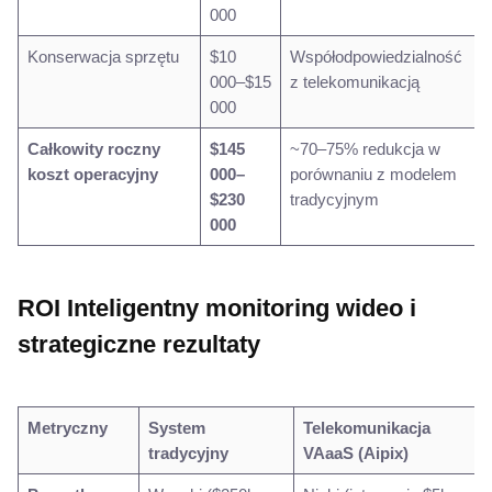
000
Konserwacja sprzętu
$10
Współodpowiedzialność
000–$15
z telekomunikacją
000
Całkowity roczny
$145
~70–75% redukcja w
koszt operacyjny
000–
porównaniu z modelem
$230
tradycyjnym
000
ROI Inteligentny monitoring wideo i
strategiczne rezultaty
Metryczny
System
Telekomunikacja
tradycyjny
VAaaS (Aipix)