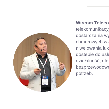
Wircom Telec
telekomunikacyj
dostarczania w
chmurowych w A
niwelowania lu
dostępie do usł
działalność, of
bezprzewodowe 
potrzeb.