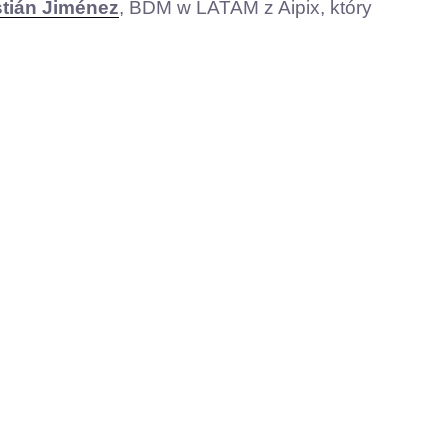
tián Jiménez
, BDM w LATAM z Aipix, który