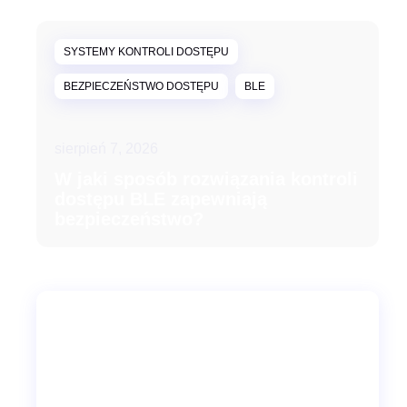
SYSTEMY KONTROLI DOSTĘPU
BEZPIECZEŃSTWO DOSTĘPU
BLE
sierpień 7, 2026
W jaki sposób rozwiązania kontroli
dostępu BLE zapewniają
bezpieczeństwo?