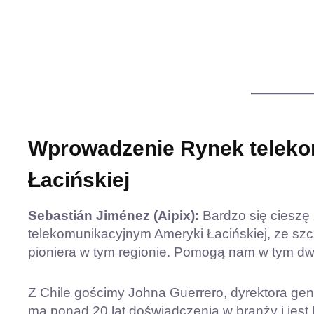
Wprowadzenie
Rynek telek
Łacińskiej
Sebastián Jiménez (Aipix):
Bardzo się cieszę 
telekomunikacyjnym Ameryki Łacińskiej, ze s
pioniera w tym regionie. Pomogą nam w tym dwa
Z Chile gościmy Johna Guerrero, dyrektora g
ma ponad 20 lat doświadczenia w branży i jes