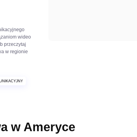
nikacyjnego
iązaniom wideo
ub przeczytaj
wa w regionie
UNIKACYJNY
wa w Ameryce