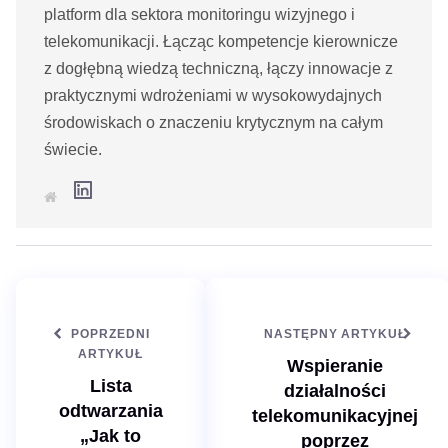
platform dla sektora monitoringu wizyjnego i
telekomunikacji. Łącząc kompetencje kierownicze
z dogłębną wiedzą techniczną, łączy innowacje z
praktycznymi wdrożeniami w wysokowydajnych
środowiskach o znaczeniu krytycznym na całym
świecie.
L
S
i
t
n
r
k
o
e
n
d
a
I
i
n
n
t
e
POPRZEDNI
NASTĘPNY ARTYKUŁ
r
n
ARTYKUŁ
Wspieranie
e
t
Lista
działalności
o
w
odtwarzania
telekomunikacyjnej
a
„Jak to
poprzez