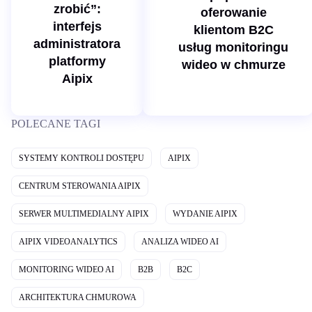
zrobić”:
oferowanie
interfejs
klientom B2C
administratora
usług monitoringu
platformy
wideo w chmurze
Aipix
POLECANE TAGI
SYSTEMY KONTROLI DOSTĘPU
AIPIX
CENTRUM STEROWANIA AIPIX
SERWER MULTIMEDIALNY AIPIX
WYDANIE AIPIX
AIPIX VIDEOANALYTICS
ANALIZA WIDEO AI
MONITORING WIDEO AI
B2B
B2C
ARCHITEKTURA CHMUROWA