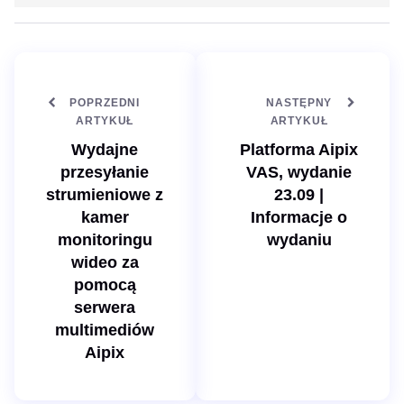
r
k
o
e
n
d
a
I
i
n
n
t
e
POPRZEDNI
NASTĘPNY
r
n
ARTYKUŁ
ARTYKUŁ
e
t
Wydajne
Platforma Aipix
o
w
przesyłanie
VAS, wydanie
a
strumieniowe z
23.09 |
kamer
Informacje o
monitoringu
wydaniu
wideo za
pomocą
serwera
multimediów
Aipix