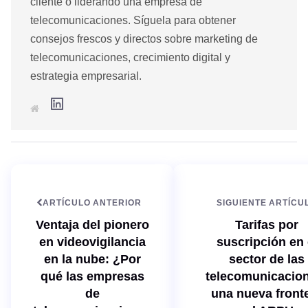
cliente o liderando una empresa de
telecomunicaciones. Síguela para obtener
consejos frescos y directos sobre marketing de
telecomunicaciones, crecimiento digital y
estrategia empresarial.
L
S
i
i
n
t
k
i
e
o
d
w
I
e
n
b
ARTÍCULO ANTERIOR
SIGUIENTE ARTÍCU
Ventaja del pionero
Tarifas por
en videovigilancia
suscripción en 
en la nube: ¿Por
sector de las
qué las empresas
telecomunicacio
de
una nueva front