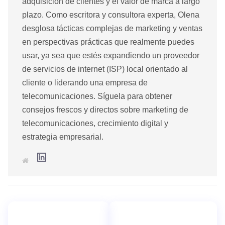
adquisición de clientes y el valor de marca a largo
plazo. Como escritora y consultora experta, Olena
desglosa tácticas complejas de marketing y ventas
en perspectivas prácticas que realmente puedes
usar, ya sea que estés expandiendo un proveedor
de servicios de internet (ISP) local orientado al
cliente o liderando una empresa de
telecomunicaciones. Síguela para obtener
consejos frescos y directos sobre marketing de
telecomunicaciones, crecimiento digital y
estrategia empresarial.
L
S
i
i
n
t
k
i
e
o
d
w
I
e
n
b