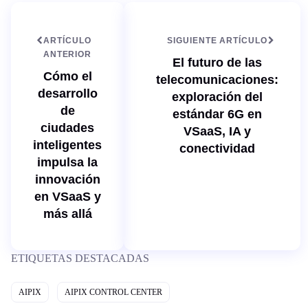
e
n
b
ARTÍCULO
SIGUIENTE ARTÍCULO
ANTERIOR
El futuro de las
Cómo el
telecomunicaciones:
desarrollo
exploración del
de
estándar 6G en
ciudades
VSaaS, IA y
inteligentes
conectividad
impulsa la
innovación
en VSaaS y
más allá
ETIQUETAS DESTACADAS
AIPIX
AIPIX CONTROL CENTER