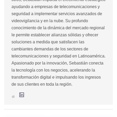
ayudando a empresas de telecomunicaciones y
seguridad a implementar servicios avanzados de
videovigilancia y en la nube. Su profundo
conocimiento de la dinámica del mercado regional
le permite establecer alianzas sólidas y ofrecer
soluciones a medida que satisfacen las
cambiantes demandas de los sectores de
telecomunicaciones y seguridad en Latinoamérica.
Apasionado por la innovación, Sebastián conecta
la tecnología con los negocios, acelerando la
transformación digital e impulsando los ingresos
de sus clientes en toda la región.
L
S
i
i
n
t
k
i
e
o
d
w
I