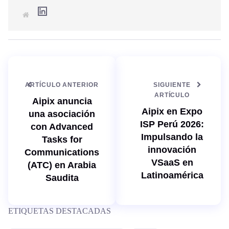
L
S
i
i
n
t
k
i
e
o
d
w
I
e
n
b
ARTÍCULO ANTERIOR
SIGUIENTE
ARTÍCULO
Aipix anuncia
Aipix en Expo
una asociación
ISP Perú 2026:
con Advanced
Impulsando la
Tasks for
innovación
Communications
VSaaS en
(ATC) en Arabia
Latinoamérica
Saudita
ETIQUETAS DESTACADAS