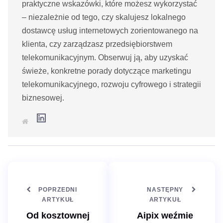
praktyczne wskazówki, które możesz wykorzystać
– niezależnie od tego, czy skalujesz lokalnego
dostawcę usług internetowych zorientowanego na
klienta, czy zarządzasz przedsiębiorstwem
telekomunikacyjnym. Obserwuj ją, aby uzyskać
świeże, konkretne porady dotyczące marketingu
telekomunikacyjnego, rozwoju cyfrowego i strategii
biznesowej.
L
S
i
t
n
r
k
o
e
n
d
a
I
i
n
n
t
e
POPRZEDNI
NASTĘPNY
r
n
ARTYKUŁ
ARTYKUŁ
e
t
Od kosztownej
Aipix weźmie
o