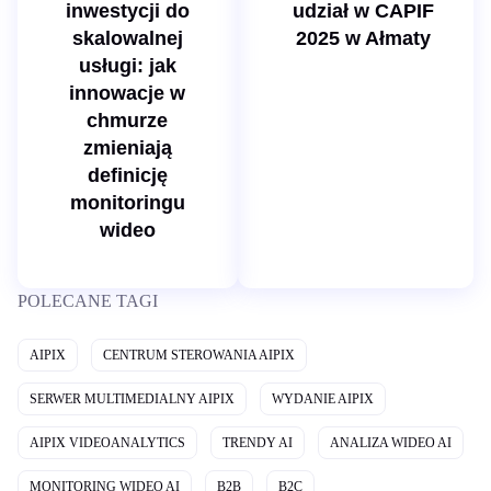
w
inwestycji do
udział w CAPIF
a
skalowalnej
2025 w Ałmaty
usługi: jak
innowacje w
chmurze
zmieniają
definicję
monitoringu
wideo
POLECANE TAGI
AIPIX
CENTRUM STEROWANIA AIPIX
SERWER MULTIMEDIALNY AIPIX
WYDANIE AIPIX
AIPIX VIDEOANALYTICS
TRENDY AI
ANALIZA WIDEO AI
MONITORING WIDEO AI
B2B
B2C