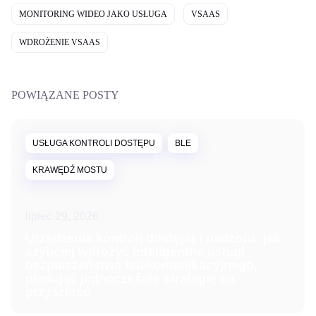
MONITORING WIDEO JAKO USŁUGA
VSAAS
WDROŻENIE VSAAS
POWIĄZANE POSTY
USŁUGA KONTROLI DOSTĘPU
BLE
KRAWĘDŹ MOSTU
lipiec 29, 2026
Urządzenia kontroli dostępu i nadzoru: jak
szybciej wdrożyć inteligentne usługi
bezpieczeństwa telekomunikacyjnego,
planując jednocześnie strategię na
przyszłość