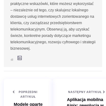
praktyczne wskazówki, które możesz wykorzystać
– niezależnie od tego, czy skalujesz lokalnego
dostawcę usług internetowych zorientowanego na
klienta, czy zarządzasz przedsiębiorstwem
telekomunikacyjnym. Obserwuj ją, aby uzyskać
świeże, konkretne porady dotyczące marketingu
telekomunikacyjnego, rozwoju cyfrowego i strategii
biznesowej.
L
S
i
t
n
r
k
o
e
n
d
a
I
i
n
n
t
e
POPRZEDNI
NASTĘPNY ARTYKUŁ
r
n
ARTYKUŁ
Aplikacja mobilna
e
t
Modele oparte
Aipix: rewolucja w
o