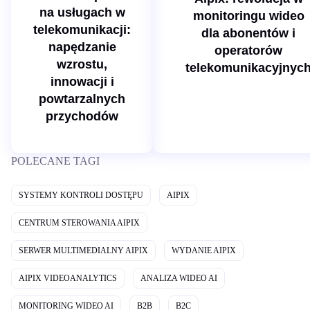
w
na usługach w
monitoringu wideo
a
telekomunikacji:
dla abonentów i
napędzanie
operatorów
wzrostu,
telekomunikacyjnyc
innowacji i
powtarzalnych
przychodów
POLECANE TAGI
SYSTEMY KONTROLI DOSTĘPU
AIPIX
CENTRUM STEROWANIA AIPIX
SERWER MULTIMEDIALNY AIPIX
WYDANIE AIPIX
AIPIX VIDEOANALYTICS
ANALIZA WIDEO AI
MONITORING WIDEO AI
B2B
B2C