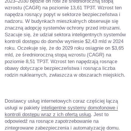
2023–2030 będzie on rósł ze średnioroczną stopą
wzrostu (CAGR) na poziomie 13,61 TP3T. Wzrost ten
napędza rosnący popyt w sektorze bezpieczeństwa i
nadzoru. W budynkach mieszkalnych obserwuje się
znaczną adopcję systemów ochrony przed intruzami.
Szacuje się, że udział sektora inteligentnych systemów
kontroli dostępu do domów wyniesie $2,43 mld w 2024
roku. Oczekuje się, że do 2029 roku osiągnie on $3,65
mld, ze średnioroczną stopą wzrostu (CAGR) na
poziomie 8,51 TP3T. Wzrost ten napędzają rosnące
obawy dotyczące bezpieczeństwa i rosnąca liczba
rodzin nuklearnych, zwłaszcza w obszarach miejskich.
Dostawcy usług internetowych coraz częściej łączą
usługi w pakiety
inteligentne systemy domofonowe i
kontroli dostępu wraz z ich ofertą usług
. Jest to
odpowiedź na rosnące zapotrzebowanie na
zintegrowane zabezpieczenia i automatyzację domu.