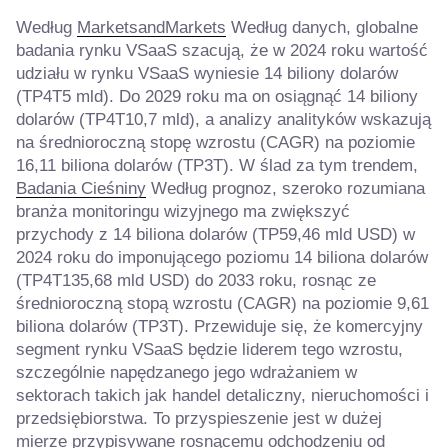
Według
MarketsandMarkets
Według danych, globalne
badania rynku VSaaS szacują, że w 2024 roku wartość
udziału w rynku VSaaS wyniesie 14 biliony dolarów
(TP4T5 mld). Do 2029 roku ma on osiągnąć 14 biliony
dolarów (TP4T10,7 mld), a analizy analityków wskazują
na średnioroczną stopę wzrostu (CAGR) na poziomie
16,11 biliona dolarów (TP3T). W ślad za tym trendem,
Badania Cieśniny
Według prognoz, szeroko rozumiana
branża monitoringu wizyjnego ma zwiększyć
przychody z 14 biliona dolarów (TP59,46 mld USD) w
2024 roku do imponującego poziomu 14 biliona dolarów
(TP4T135,68 mld USD) do 2033 roku, rosnąc ze
średnioroczną stopą wzrostu (CAGR) na poziomie 9,61
biliona dolarów (TP3T). Przewiduje się, że komercyjny
segment rynku VSaaS będzie liderem tego wzrostu,
szczególnie napędzanego jego wdrażaniem w
sektorach takich jak handel detaliczny, nieruchomości i
przedsiębiorstwa. To przyspieszenie jest w dużej
mierze przypisywane rosnącemu odchodzeniu od