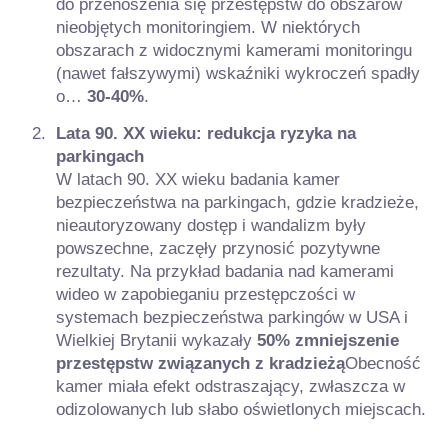
do przenoszenia się przestępstw do obszarów
nieobjętych monitoringiem. W niektórych
obszarach z widocznymi kamerami monitoringu
(nawet fałszywymi) wskaźniki wykroczeń spadły
o…
30-40%
.
Lata 90. XX wieku: redukcja ryzyka na
parkingach
W latach 90. XX wieku badania kamer
bezpieczeństwa na parkingach, gdzie kradzieże,
nieautoryzowany dostęp i wandalizm były
powszechne, zaczęły przynosić pozytywne
rezultaty. Na przykład badania nad kamerami
wideo w zapobieganiu przestępczości w
systemach bezpieczeństwa parkingów w USA i
Wielkiej Brytanii wykazały
50% zmniejszenie
przestępstw związanych z kradzieżą
Obecność
kamer miała efekt odstraszający, zwłaszcza w
odizolowanych lub słabo oświetlonych miejscach.