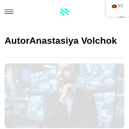
PT
Autor
Anastasiya Volchok