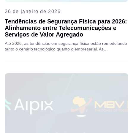
26 de janeiro de 2026
Tendências de Segurança Física para 2026:
Alinhamento entre Telecomunicações e
Serviços de Valor Agregado
Até 2026, as tendências em segurança física estão remodelando
tanto o cenário tecnológico quanto o empresarial. As
organizações buscam cada vez mais estruturas que combinem
arquiteturas nativas da nuvem, inteligência artificial aplicada e
gerenciamento integrado de dados para gerar resultados
mensuráveis. As plataformas de Serviços de Valor Agregado
(VAS) são essenciais para essa transformação, permitindo que
empresas de telecomunicações e provedores de internet
conectem serviços de segurança física de alta demanda com
infraestrutura digital moderna.