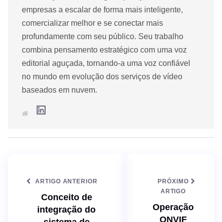
empresas a escalar de forma mais inteligente,
comercializar melhor e se conectar mais
profundamente com seu público. Seu trabalho
combina pensamento estratégico com uma voz
editorial aguçada, tornando-a uma voz confiável
no mundo em evolução dos serviços de vídeo
baseados em nuvem.
L
S
i
i
n
t
k
e
e
d
I
n
ARTIGO ANTERIOR
PRÓXIMO
ARTIGO
Conceito de
Operação
integração do
ONVIF