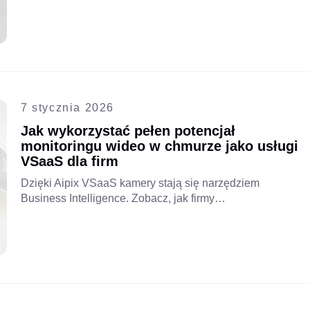
telekomunikacyjnych i dostawców usług internetowych.
Zabezpiecz sieci, uprość zarządzanie i zapewnij klientom
inteligentniejsze i przyszłościowe rozwiązania.
7 stycznia 2026
Jak wykorzystać pełen potencjał
monitoringu wideo w chmurze jako usługi
VSaaS dla firm
Dzięki Aipix VSaaS kamery stają się narzędziem
Business Intelligence. Zobacz, jak firmy
telekomunikacyjne mogą pomóc klientom w uzyskaniu
wglądu, zwiększyć wydajność i rozwój. Przeczytaj cały
artykuł.