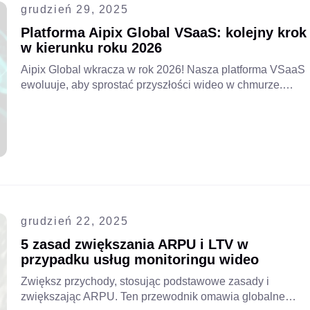
grudzień 29, 2025
Platforma Aipix Global VSaaS: kolejny krok
w kierunku roku 2026
Aipix Global wkracza w rok 2026! Nasza platforma VSaaS
ewoluuje, aby sprostać przyszłości wideo w chmurze.
Dowiedz się więcej o naszych najnowszych innowacjach
w zakresie bezpieczeństwa AI, globalnego wdrażania
oraz technologii napędzającej kolejny etap naszego
globalnego rozwoju.
grudzień 22, 2025
5 zasad zwiększania ARPU i LTV w
przypadku usług monitoringu wideo
Zwiększ przychody, stosując podstawowe zasady i
zwiększając ARPU. Ten przewodnik omawia globalne