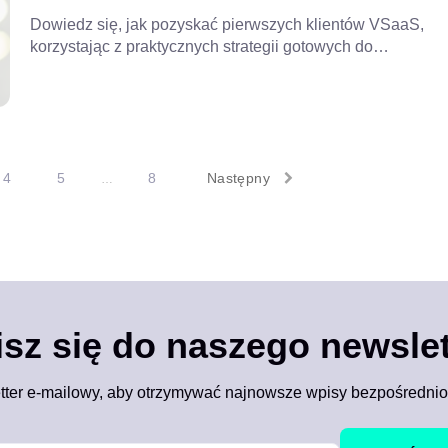
Dowiedz się, jak pozyskać pierwszych klientów VSaaS,
korzystając z praktycznych strategii gotowych do
wdrożenia w telekomunikacji, które przyciągają
pierwszych użytkowników, budują zaufanie i
przyspieszają rozwój. Przeczytaj cały poradnik, aby
poznać metody stosowane przez czołowych dostawców
usług internetowych (ISP) w celu pozyskania pierwszych
4
klientów.
5
8
Następny
…
isz się do naszego newslet
tter e-mailowy, aby otrzymywać najnowsze wpisy bezpośrednio