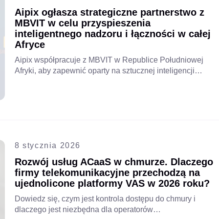
nowoczesną infrastrukturą cyfrową.
Aipix ogłasza strategiczne partnerstwo z
MBVIT w celu przyspieszenia
inteligentnego nadzoru i łączności w całej
Afryce
Aipix współpracuje z MBVIT w Republice Południowej
Afryki, aby zapewnić oparty na sztucznej inteligencji
chmurowy monitoring wideo w odpornych sieciach
hybrydowych, zwiększając bezpieczeństwo,
niezawodność i łączność dla przedsiębiorstw, handlu
detalicznego i klientów wiejskich
8 stycznia 2026
Rozwój usług ACaaS w chmurze. Dlaczego
firmy telekomunikacyjne przechodzą na
ujednolicone platformy VAS w 2026 roku?
Dowiedz się, czym jest kontrola dostępu do chmury i
dlaczego jest niezbędna dla operatorów