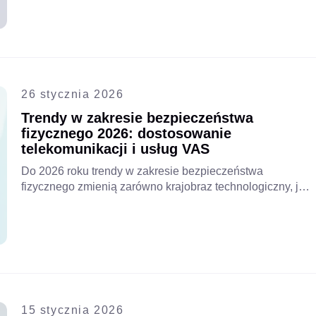
aby przekształcić nadzór wideo w Afryce Wschodniej.
26 stycznia 2026
Trendy w zakresie bezpieczeństwa
fizycznego 2026: dostosowanie
telekomunikacji i usług VAS
Do 2026 roku trendy w zakresie bezpieczeństwa
fizycznego zmienią zarówno krajobraz technologiczny, jak
i biznesowy. Organizacje coraz częściej poszukują
rozwiązań łączących architekturę chmurową, sztuczną
inteligencję i zintegrowane zarządzanie danymi, aby
zapewnić wymierne rezultaty. Platformy usług o wartości
dodanej (VAS) odgrywają kluczową rolę w tej
transformacji, umożliwiając firmom telekomunikacyjnym i
dostawcom usług internetowych łączenie usług
15 stycznia 2026
bezpieczeństwa fizycznego o wysokim zapotrzebowaniu z