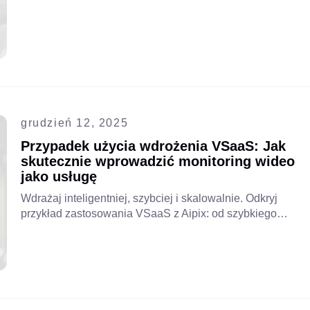
skalowanie VAS i VSaaS, oferując strategiczną mapę
drogową optymalizacji wartości dla odbiorców i wdrażania
innowacyjnych rozwiązań.
grudzień 12, 2025
Przypadek użycia wdrożenia VSaaS: Jak
skutecznie wprowadzić monitoring wideo
jako usługę
Wdrażaj inteligentniej, szybciej i skalowalnie. Odkryj
przykład zastosowania VSaaS z Aipix: od szybkiego
wdrożenia po strategie monetyzacji. Przeczytaj cały
artykuł!