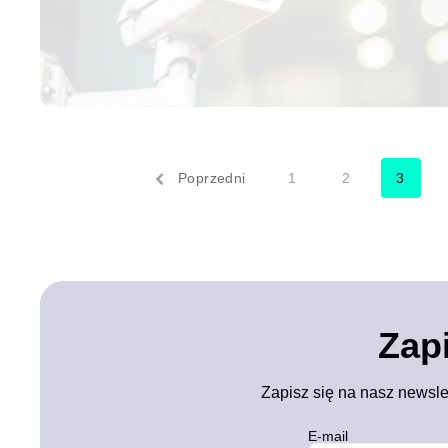
Poprzedni
1
2
3
Zap
Zapisz się na nasz newsle
E-mail