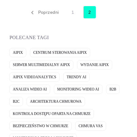
bezpieczeństwo, zoptymalizować działania i zapewnić lepsze
doświadczenia klientom.
Poprzedni
1
2
POLECANE TAGI
AIPIX
CENTRUM STEROWANIA AIPIX
SERWER MULTIMEDIALNY AIPIX
WYDANIE AIPIX
AIPIX VIDEOANALYTICS
TRENDY AI
ANALIZA WIDEO AI
MONITORING WIDEO AI
B2B
B2C
ARCHITEKTURA CHMUROWA
KONTROLA DOSTĘPU OPARTA NA CHMURZE
BEZPIECZEŃSTWO W CHMURZE
CHMURA VAS