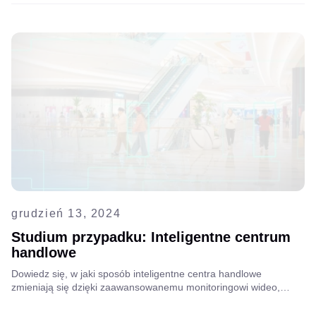
system VMS skalowalnym rozwiązaniem opartym na chmurze, co
zapewniło lepsze bezpieczeństwo i wydajność operacyjną
grudzień 13, 2024
Studium przypadku: Inteligentne centrum
handlowe
Dowiedz się, w jaki sposób inteligentne centra handlowe
zmieniają się dzięki zaawansowanemu monitoringowi wideo,
analizie wideo opartej na sztucznej inteligencji oraz
zintegrowanym systemom bezpieczeństwa, aby poprawić