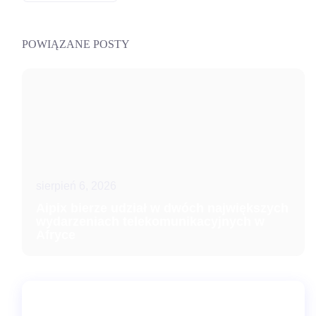
POWIĄZANE POSTY
sierpień 6, 2026
Aipix bierze udział w dwóch największych
wydarzeniach telekomunikacyjnych w
Afryce